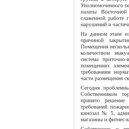
Уполномоченного п
палаты Восточной
слаженной работе 
нарушений и частич
На данном этапе и
причиной закрыти
Помещения нескольк
количеством эваку
система приточно
помещениях элеме
требованиям норма
части размещения с
Сегодня проблемн
Собственником то
принято решение 
требований пожарн
кинозал № 5, адми
магазины и фитнес-к
Собственник и пр