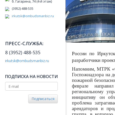
б. Гагарина, 74 (4-й этаж)
(3952) 488-535
irkutsk@ombudsmanbiz.ru
ПРЕСС-СЛУЖБА:
8 (3952) 488-535
России по Иркутск
разработчики проек
irkutsk@ombudsmanbiz.ru
Напомним, МТРК «С
Госпожнадзора на д
ПОДПИСКА НА НОВОСТИ
пожарной безопасно
феврале направи
региональному уп
инициативу он объ
Подписаться
проблема затрагив
арендаторов и про
группа, в котору