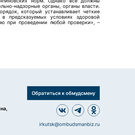
анпиновских норм. Однако все должны
ольно-надзорные органы, органы власти.
рядок, который устанавливает четкие
я в предсказуемых условиях здоровой
ию при проведении любой проверки», –
Обратиться к обмудсмену
ина,
irkutsk@ombudsmanbiz.ru