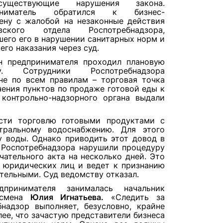
уществующие нарушения закона.
иниматель обратился к бизнес-
ену с жалобой на незаконные действия
овского отдела Роспотребнадзора,
его его в нарушении санитарных норм и
го наказания через суд.
н предпринимателя проходил плановую
ку. Сотрудники Роспотребнадзора
не по всем правилам – торговая точка
чения пунктов по продаже готовой еды к
контрольно-надзорного органа выдали
сти торговлю готовыми продуктами с
тральному водоснабжению. Для этого
у воды. Однако приводить этот довод в
и Роспотребнадзора нарушили процедуру
ательного акта на несколько дней. Это
 юридических лиц и ведет к признанию
тельными. Суд ведомству отказал.
принимателя занималась начальник
смена
Юлия Игнатьева.
«Следить за
надзор выполняет, безусловно, крайне
лее, что зачастую представители бизнеса