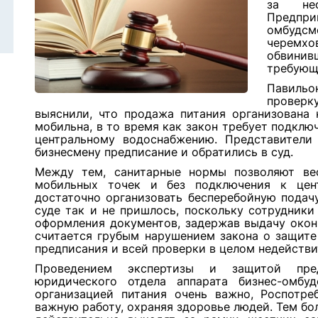
за нес
Предпр
омбудсм
черемх
обвинивш
требующе
Павильо
провер
выяснили, что продажа питания организована 
мобильна, в то время как закон требует подклю
центральному водоснабжению. Представители 
бизнесмену предписание и обратились в суд.
Между тем, санитарные нормы позволяют ве
мобильных точек и без подключения к цен
достаточно организовать бесперебойную подач
суде так и не пришлось, поскольку сотрудник
оформления документов, задержав выдачу оконч
считается грубым нарушением закона о защите
предписания и всей проверки в целом недействи
Проведением экспертизы и защитой пред
юридического отдела аппарата бизнес-омбуд
организацией питания очень важно, Роспотреб
важную работу, охраняя здоровье людей. Тем бо