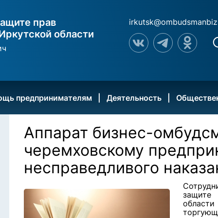
ащите прав
irkutsk@ombudsmanbiz
Иркутской области
ич
ощь предпринимателям
Деятельность
Обществе
Аппарат бизнес-омбудс
черемховскому предпри
несправедливого наказа
Сотруд
защите 
област
торгующ