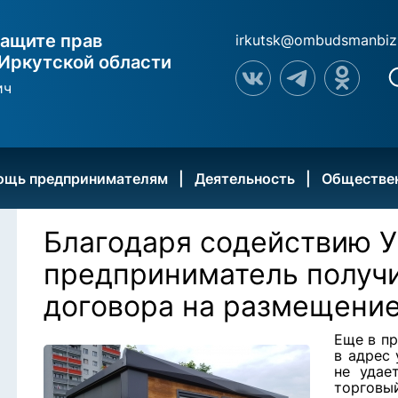
ащите прав
irkutsk@ombudsmanbiz
Иркутской области
ич
ощь предпринимателям
Деятельность
Обществе
Благодаря содействию 
предприниматель получ
договора на размещени
Еще в п
в адрес 
не удае
торговы