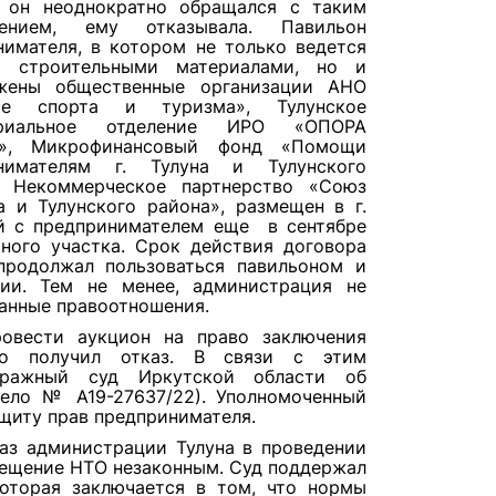
 он неоднократно обращался с таким
жением, ему отказывала. Павильон
нимателя, в котором не только ведется
я строительными материалами, но и
жены общественные организации АНО
тие спорта и туризма», Тулунское
ориальное отделение ИРО «ОПОРА
», Микрофинансовый фонд «Помощи
инимателям г. Тулуна и Тулунского
, Некоммерческое партнерство «Союз
 и Тулунского района», размещен в г.
ей с предпринимателем еще в сентябре
ного участка. Срок действия договора
продолжал пользоваться павильоном и
ции. Тем не менее, администрация не
занные правоотношения.
ровести аукцион на право заключения
ко получил отказ. В связи с этим
тражный суд Иркутской области об
дело № А19-27637/22). Уполномоченный
ащиту прав предпринимателя.
каз администрации Тулуна в проведении
мещение НТО незаконным. Суд поддержал
оторая заключается в том, что нормы