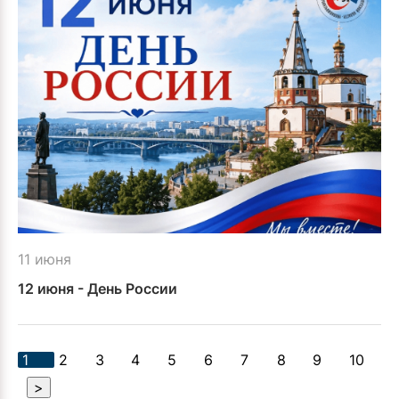
11 июня
12 июня - День России
1
2
3
4
5
6
7
8
9
10
>