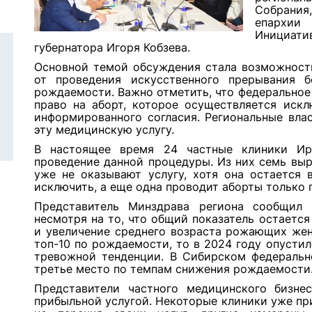
Собрания
епархии 
Инициа
губернатора Игоря Кобзева.
Основной темой обсуждения стала возможность
от проведения искусственного прерывания 
рождаемости. Важно отметить, что федеральное
право на аборт, которое осуществляется иск
информированного согласия. Региональные вла
эту медицинскую услугу.
В настоящее время 24 частные клиники Ир
проведение данной процедуры. Из них семь выр
уже не оказывают услугу, хотя она остается 
исключить, а еще одна проводит аборты только
Представитель Минздрава региона сообщил
несмотря на то, что общий показатель остаетс
и увеличение среднего возраста рожающих жен
топ-10 по рождаемости, то в 2024 году опустил
тревожной тенденции. В Сибирском федеральн
третье место по темпам снижения рождаемости
Представители частного медицинского бизнес
прибыльной услугой. Некоторые клиники уже пр