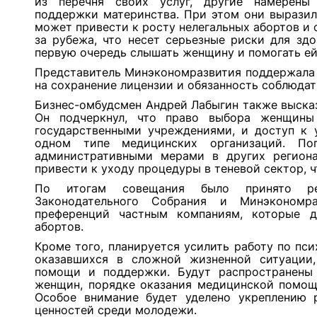
из перечня своих услуг, другие намерены 
поддержки материнства. При этом они выразили
может привести к росту нелегальных абортов и 
за рубежа, что несет серьезные риски для зд
первую очередь слышать женщину и помогать ей
Представитель Минэкономразвития поддержала 
на сохранение лицензии и обязанность соблюдат
Бизнес-омбудсмен Андрей Лабыгин также высказ
Он подчеркнул, что право выбора женщины
государственными учреждениями, и доступ к 
одном типе медицинских организаций. По
административными мерами в других региона
привести к уходу процедуры в теневой сектор, 
По итогам совещания было принято ре
Законодательного Собрания и Минэкономра
преференций частным компаниям, которые д
абортов.
Кроме того, планируется усилить работу по п
оказавшихся в сложной жизненной ситуации
помощи и поддержки. Будут распространены
женщин, порядке оказания медицинской помощ
Особое внимание будет уделено укреплению 
ценностей среди молодежи.