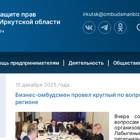
ащите прав
irkutsk@ombudsmanbiz
Иркутской области
ич
ощь предпринимателям
Деятельность
Обществе
15 декабря 2025 года
Бизнес-омбудсмен провел круглый по вопр
регионе
Вчера со
вопрос
организо
Лабыгины
регионал