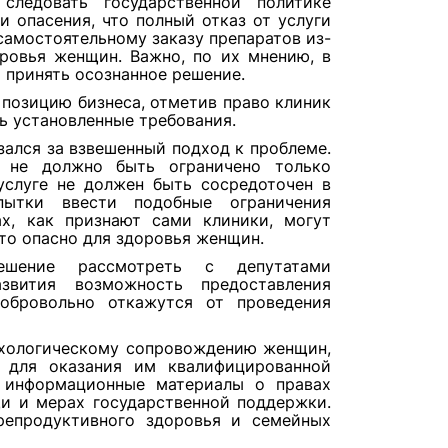
следовать государственной политике
 опасения, что полный отказ от услуги
самостоятельному заказу препаратов из-
оровья женщин. Важно, по их мнению, в
 принять осознанное решение.
позицию бизнеса, отметив право клиник
ь установленные требования.
ался за взвешенный подход к проблеме.
 не должно быть ограничено только
услуге не должен быть сосредоточен в
пытки ввести подобные ограничения
х, как признают сами клиники, могут
что опасно для здоровья женщин.
шение рассмотреть с депутатами
звития возможность предоставления
обровольно откажутся от проведения
сихологическому сопровождению женщин,
, для оказания им квалифицированной
 информационные материалы о правах
и и мерах государственной поддержки.
репродуктивного здоровья и семейных