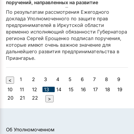
поручений, направленных на развитие
предпринимательства в Приангарье
По результатам рассмотрения Ежегодного
доклада Уполномоченного по защите прав
предпринимателей в Иркутской области
временно исполняющий обязанности Губернатора
региона Сергей Ерощенко подписал поручения,
которые имеют очень важное значение для
дальнейшего развития предпринимательства в
Приангарье.
1
2
3
4
5
6
7
8
9
<
10
11
12
13
14
15
16
17
18
19
20
21
22
>
Об Уполномоченном