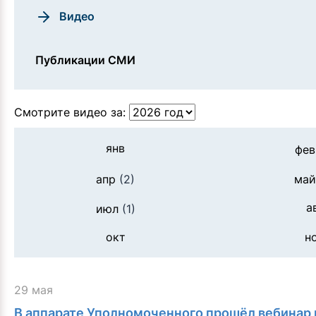
Видео
Публикации СМИ
Смотрите видео за:
янв
фев
апр
(2)
ма
а
июл
(1)
окт
н
29 мая
В аппарате Уполномоченного прошёл вебинар 