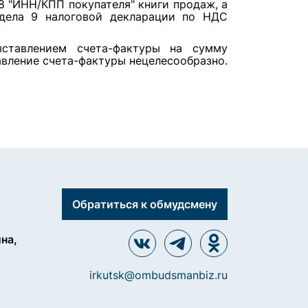
8 "ИНН/КПП покупателя" книги продаж, а
здела 9 налоговой декларации по НДС
ыставлением счета-фактуры на сумму
тавление счета-фактуры нецелесообразно.
Обратиться к обмудсмену
ина,
irkutsk@ombudsmanbiz.ru