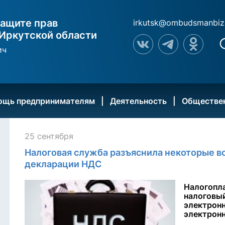
ащите прав
irkutsk@ombudsmanbiz
Иркутской области
ич
ощь предпринимателям
Деятельность
Обществе
25 сентября
Налоговая служба разъяснила некоторые в
декларации НДС
Налогоп
налого
электро
электрон