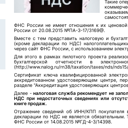
Такие опе
коммерче
оказыва
самостоят
ФНС России не имеет отношения к их ценовой
России от 20.08.2015 №ПА-3-17/3169@.
Вместе с тем представить налоговую и бухгал
(кроме декларации по НДС) налогоплательщики
через сайт ФНС России, с использованием элект
Для этого в рамках пилотного проекта реализо
бухгалтерской отчетности в электрон
(http://www.nalog.ru/rn38/taxation/taxes/nds/nds15/
Сертификат ключа квалифицированной электро
аккредитованном удостоверяющем центре, пе
разделе "Аккредитация удостоверяющих центров
Далее -
налоговая служба рекомендует не запол
НДС при недостаточных сведениях или отсутс
книге продаж.
Отражение сведений об ИНН/КПП покупателя в
декларации по НДС не является обязательным.
ФНС России от 14.08.2015 №ГД-4-3/14398.