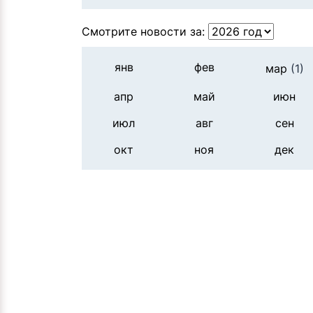
Смотрите новости за:
янв
фев
мар
(1)
апр
май
июн
июл
авг
сен
окт
ноя
дек