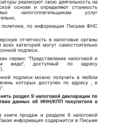
раторы реализуют свою деятельность на
ской основе и определяют стоимость
емых налогоплательщикам услуг
ельно.
 политике, по информации Письма ФНС
терскую отчетность в налоговые органы
 всех категорий могут самостоятельно
ронной подписи.
ван сервис "Представление налоговой и
ном виде", доступный по адресу
).
нной подписи можно получить в любом
речень которых доступен
по адресу
, в
".
нять раздел 9 налоговой декларации по
твии данных об ИНН/КПП покупателя
в
 книге продаж и разделе 9 налоговой
 Такая информация содержится в Письме