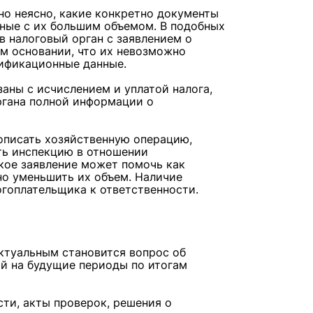
но неясно, какие конкретно документы
нные с их большим объемом. В подобных
в налоговый орган с заявлением о
м основании, что их невозможно
тификационные данные.
заны с исчислением и уплатой налога,
органа полной информации о
 описать хозяйственную операцию,
ть инспекцию в отношении
кое заявление может помочь как
но уменьшить их объем. Наличие
огоплательщика к ответственности.
ктуальным становится вопрос об
й на будущие периоды по итогам
сти, акты проверок, решения о