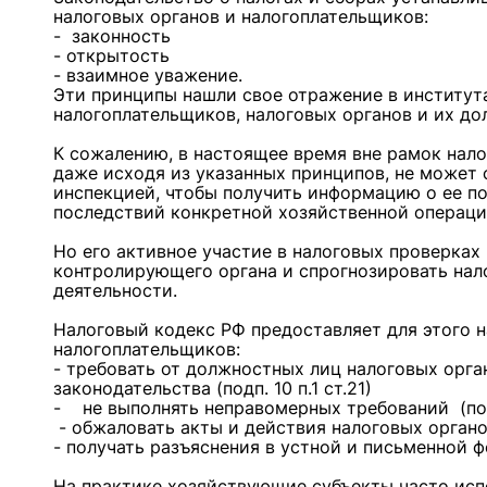
налоговых органов и налогоплательщиков:
- законность
- открытость
- взаимное уважение.
Эти принципы нашли свое отражение в института
налогоплательщиков, налоговых органов и их до
К сожалению, в настоящее время вне рамок нал
даже исходя из указанных принципов, не может
инспекцией, чтобы получить информацию о ее п
последствий конкретной хозяйственной операц
Но его активное участие в налоговых проверка
контролирующего органа и спрогнозировать нал
деятельности.
Налоговый кодекс РФ предоставляет для этого н
налогоплательщиков:
- требовать от должностных лиц налоговых орга
законодательства (подп. 10 п.1 ст.21)
- не выполнять неправомерных требований (подп. 
- обжаловать акты и действия налоговых органов 
- получать разъяснения в устной и письменной фор
На практике хозяйствующие субъекты часто исп