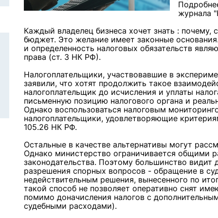
Подробнее
журнала "
Каждый владелец бизнеса хочет знать : почему, 
бюджет. Это желание имеет законные основания
и определенность налоговых обязательств явля
права (ст. 3 НК РФ).
Налогоплательщики, участвовавшие в экспериме
заявили, что хотят продолжить такое взаимодей
налогоплательщик до исчисления и уплаты нало
письменную позицию налогового органа и реальн
Однако воспользоваться налоговым мониторинг
налогоплательщики, удовлетворяющие критериям
105.26 НК РФ.
Остальные в качестве альтернативы могут расс
Однако министерство ограничивается общими р
законодательства. Поэтому большинство видит 
разрешения спорных вопросов - обращение в су
недействительным решения, вынесенного по ито
такой способ не позволяет оперативно снят име
помимо доначисления налогов с дополнительным
судебными расходами).