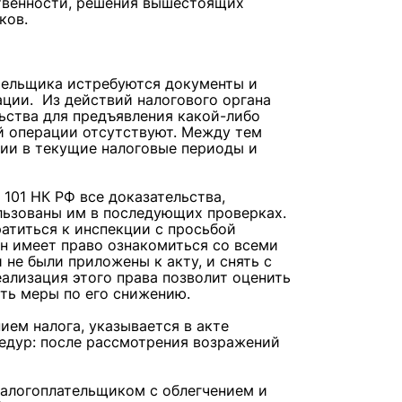
ственности, решения вышестоящих
ков.
ательщика истребуются документы и
ации. Из действий налогового органа
ьства для предъявления какой-либо
ой операции отсутствуют. Между тем
ии в текущие налоговые периоды и
 101 НК РФ все доказательства,
льзованы им в последующих проверках.
атиться к инспекции с просьбой
н имеет право ознакомиться со всеми
не были приложены к акту, и снять с
еализация этого права позволит оценить
ять меры по его снижению.
ием налога, указывается в акте
цедур: после рассмотрения возражений
алогоплательщиком с облегчением и