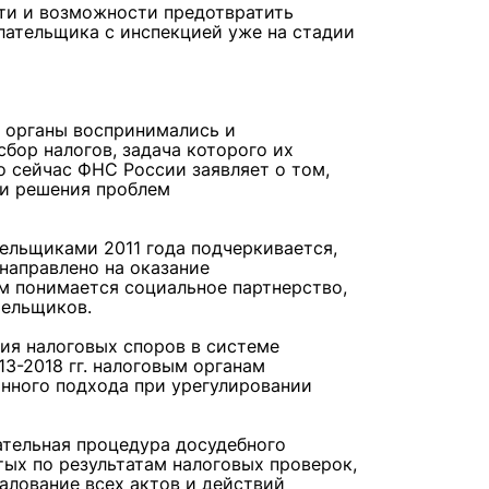
ти и возможности предотвратить
лательщика с инспекцией уже на стадии
 органы воспринимались и
бор налогов, задача которого их
о сейчас ФНС России заявляет о том,
 и решения проблем
ельщиками 2011 года подчеркивается,
направлено на оказание
м понимается социальное партнерство,
тельщиков.
ия налоговых споров в системе
3-2018 гг. налоговым органам
нного подхода при урегулировании
зательная процедура досудебного
ых по результатам налоговых проверок,
жалование всех актов и действий