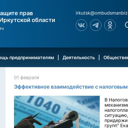
ащите прав
irkutsk@ombudsmanbiz
Иркутской области
ич
ощь предпринимателям
Деятельность
Обществе
01 февраля
Эффективное взаимодействие с налоговым
В Налого
механизм
налогопл
ситуацию,
придержи
групп" Ек