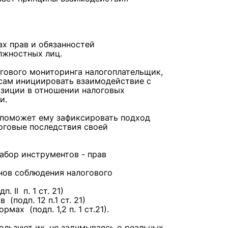
х прав и обязанностей
лжностных лиц.
огового мониторинга налогоплательщик,
 сам инициировать взаимодействие с
озиции в отношении налоговых
ии.
х поможет ему зафиксировать подход
оговые последствия своей
абор инструментов - прав
нов соблюдения налогового
II п. 1 ст. 21)
(подп. 12 п.1 ст. 21)
мах (подп. 1,2 п. 1 ст.21).
ользуют их, не задумываясь о реальных