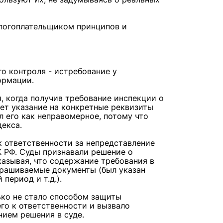
логоплательщиком принципов и
о контроля - истребование у
формации.
, когда получив требование инспекции о
ет указание на конкретные реквизиты
л его как неправомерное, потому что
декса.
к ответственности за непредставление
К РФ. Суды признавали решение о
азывая, что содержание требования в
прашиваемые документы (был указан
 период и т.д.).
ько не стало способом защиты
его к ответственности и вызвало
нием решения в суде.