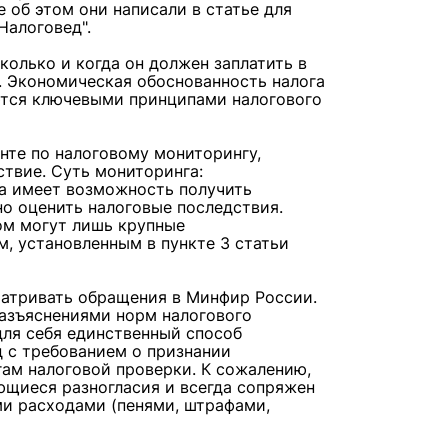
 об этом они написали в статье для
Налоговед".
сколько и когда он должен заплатить в
. Экономическая обоснованность налога
ются ключевыми принципами налогового
нте по налоговому мониторингу,
ствие. Суть мониторинга:
га имеет возможность получить
о оценить налоговые последствия.
ом могут лишь крупные
, установленным в пункте 3 статьи
матривать обращения в Минфир России.
азъяснениями норм налогового
для себя единственный способ
д с требованием о признании
гам налоговой проверки. К сожалению,
ющиеся разногласия и всегда сопряжен
и расходами (пенями, штрафами,