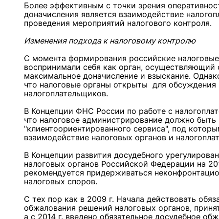
Более эффективным с точки зрения оперативнос
доначисления является взаимодействие налогоп
проведения мероприятий налогового контроля.
Изменения подхода к налоговому контролю
С момента формирования российские налоговые
воспринимали себя как орган, осуществляющий с
максимальное доначисление и взыскание. Однак
что налоговые органы открыты для обсуждения
налогоплательщиков.
В Концепции ФНС России по работе с налогоплат
что налоговое администрирование должно быть 
"клиентоориентированного сервиса", под которы
взаимодействие налоговых органов и налогопла
В Концепции развития досудебного урегулирован
налоговых органов Российской Федерации на 201
рекомендуется придерживаться неконфронтацио
налоговых споров.
С тех пор как в 2009 г. Начала действовать обя
обжалования решений налоговых органов, принят
а с 2014 г. введено обязательное досудебное об