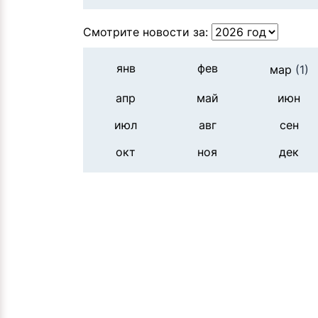
Смотрите новости за:
янв
фев
мар
(1)
апр
май
июн
июл
авг
сен
окт
ноя
дек