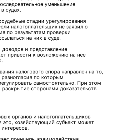
 последовательное уменьшение
 в судах.
досудебные стадии урегулирования
если налогоплательщик не заявил о
я по результатам проверки
сылаться на них в суде.
х доводов и представление
ет привести к возложению на нее
о.
ания налогового спора направлен на то,
 разногласия по которым
регулировать самостоятельно. При этом
и раскрытие сторонами доказательств
овых органов и налогоплательщиков
ая это, хозяйствующий субъект может
 интересов.
ивает принципы взаимодействия