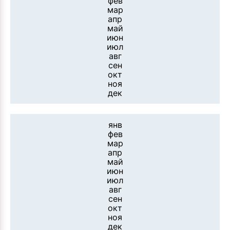
фев
мар
апр
май
июн
июл
авг
сен
окт
ноя
дек
янв
фев
мар
апр
май
июн
июл
авг
сен
окт
ноя
дек