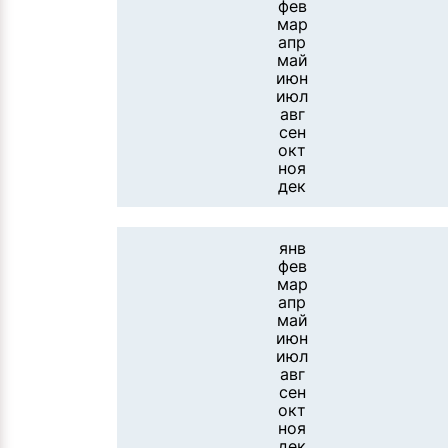
фев
мар
апр
май
июн
июл
авг
сен
окт
ноя
дек
янв
фев
мар
апр
май
июн
июл
авг
сен
окт
ноя
дек