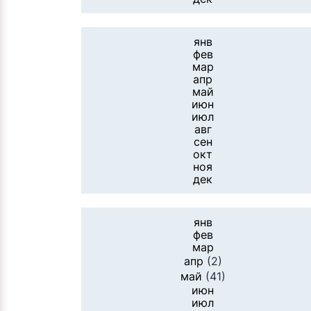
янв
фев
мар
апр
май
июн
июл
авг
сен
окт
ноя
дек
янв
фев
мар
апр
(2)
май
(41)
июн
июл