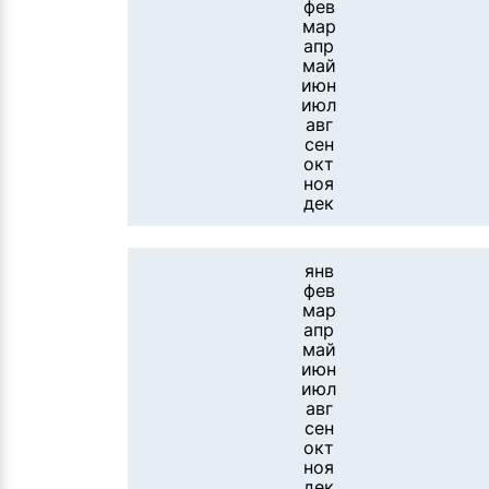
фев
мар
апр
май
июн
июл
авг
сен
окт
ноя
дек
янв
фев
мар
апр
май
июн
июл
авг
сен
окт
ноя
дек