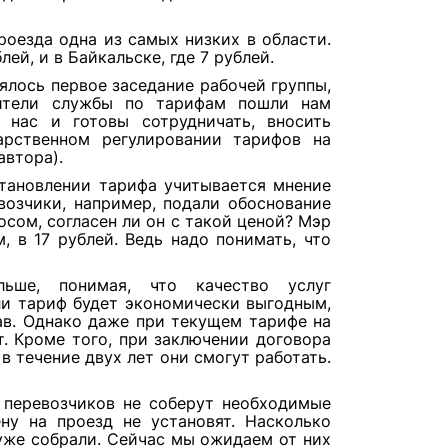
роезда одна из самых низких в области.
ей, и в Байкальске, где 7 рублей.
ялось первое заседание рабочей группы,
вители службы по тарифам пошли нам
 нас и готовы сотрудничать, вносить
арственном регулировании тарифов на
автора).
становлении тарифа учитывается мнение
возчики, например, подали обоснование
осом, согласен ли он с такой ценой? Мэр
, в 17 рублей. Ведь надо понимать, что
ьше, понимая, что качество услуг
ли тариф будет экономически выгодным,
ав. Однако даже при текущем тарифе на
т. Кроме того, при заключении договора
в течение двух лет они смогут работать.
х перевозчиков не соберут необходимые
ну на проезд не установят. Насколько
уже собрали. Сейчас мы ожидаем от них