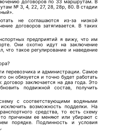
ключению договоров по 33 маршрутам. В
м № 3, 4, 22, 27, 28, 28р, 80. В стадии
ный».
отать не соглашаются из-за низкой
ение договоров затягивается. В таких
нспортных предприятий я вижу, что им
орте. Они охотно идут на заключение
л, что такое регулирование и наведение
ора?
ти перевозчика и администрации. Самое
что он обязуется и точно будет работать
 договор заключается на два года. Это
обновить подвижной состав, получить
 схему с соответствующими водяными
 исключить возможность подделки. На
ранспортного средства, то есть схему
-то причинам ее меняют или убирают с
чем порядке. Подлинность и условия
.