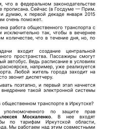
м, что в федеральном законодательстве
е прописана. Сейчас (в Госдуме — Прим.
 и думаю, к первой декаде января 2015
ам очень поможет.
ена работа общественного транспорта с
м исключительно так, чтобы в вечернее
м количестве, что в течение дня, но, по
ачи входит создание центральной
ного пространства. Пассажиры смогут
ный автобус. Ведь расписание в условиях
расноярске, например, уже реализуется
орта. Любой житель города заходит на
осто звонит диспетчеру.
вать поэтапно, и первый этап начнется
е внедрение такой электронной системы
в общественном транспорте в Иркутске?
уполномоченного по защите прав
Алексея Москаленко
. В нее входят
ужбы по тарифам Иркутской области,
ода. Мы работаем над этим совместными