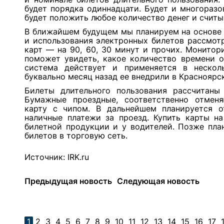
будет порядка одиннадцати. Будет и многораз
будет положить любое количество денег и считыв
В ближайшем будущем мы планируем на основе
и использования электронных билетов рассмот
карт — на 90, 60, 30 минут и прочих. Монито
поможет увидеть, какое количество времени о
система действует и применяется в нескол
буквально месяц назад ее внедрили в Красноярск
Билеты длительного пользования рассчитаны 
Бумажные проездные, соответственно отменя
карту с чипом. В дальнейшем планируется 
наличные платежи за проезд. Купить карты н
билетной продукции и у водителей. Позже пла
билетов в торговую сеть.
Источник:
IRK.ru
Предыдущая новость
Следующая новость
1
2
3
4
5
6
7
8
9
10
11
12
13
14
15
16
17