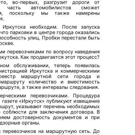
то, во-первых, разгрузит дороги от
х, часть автомобилистов сможет
том, поскольку мы также намерены
к.
 Иркутска необходим. После запуска
 что парковки в центре города оказались
пособность улиц. Пробки перестали быть
оскве.
ыми перевозчиками по вопросу наведения
кутска. Как продвигается этот процесс?
ом обслуживании, теперь появилась
нистрацией Иркутска и коммерческими
реестр маршрутной сети города и
 маршруту количество и вместимость
ршруте, а также интервалы следования.
рческими перевозчиками. Процедура
 газете «Иркутск» публикуют извещение
аршрут, указывают перечень необходимых
 соблюсти для заключения договора. В
ряем достоверность документов и при
дзорные органы.
я перевозчиков на маршрутную сеть. До