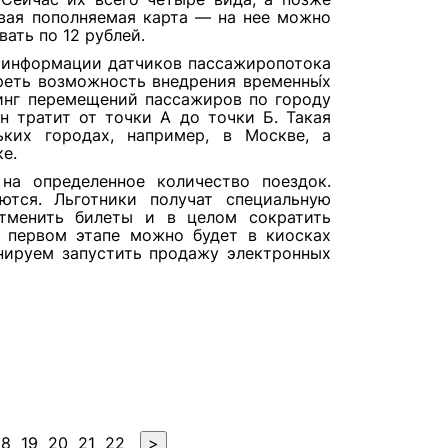
овая пополняемая карта — на нее можно
ать по 12 рублей.
 информации датчиков пассажиропотока
реть возможность внедрения временны́х
ринг перемещений пассажиров по городу
н тратит от точки А до точки Б. Такая
ьких городах, например, в Москве, а
е.
на определенное количество поездок.
ются. Льготники получат специальную
отменить билеты и в целом сократить
а первом этапе можно будет в киосках
нируем запустить продажу электронных
18
19
20
21
22
>