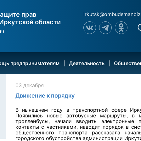
ащите прав
irkutsk@ombudsmanbiz
Иркутской области
ич
ощь предпринимателям
Деятельность
Обществе
03 декабря
Движение к порядку
В нынешнем году в транспортной сфере Ирк
Появились новые автобусные маршруты, в м
троллейбусы, начали вводить электронные 
контакты с частниками, наводит порядок в сис
общественного транспорта рассказала начал
городского обустройства администрации Иркут