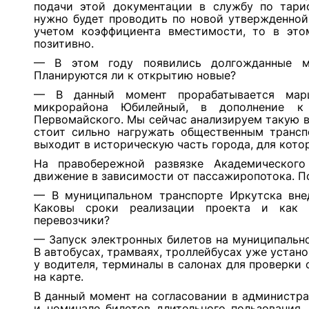
подачи этой документации в службу по тари
нужно будет проводить по новой утвержденной
учетом коэффициента вместимости, то в это
позитивно.
— В этом году появились долгожданные м
Планируются ли к открытию новые?
— В данный момент прорабатывается мар
микрорайона Юбилейный, в дополнение к
Первомайского. Мы сейчас анализируем такую 
стоит сильно нагружать общественным трансп
выходит в историческую часть города, для кото
На правобережной развязке Академического
движение в зависимости от пассажиропотока. П
— В муниципальном транспорте Иркутска внед
Каковы сроки реализации проекта и как 
перевозчики?
— Запуск электронных билетов на муниципально
В автобусах, трамваях, троллейбусах уже устан
у водителя, терминалы в салонах для проверки 
на карте.
В данный момент на согласовании в администра
и номинале билетов длительного пользования.