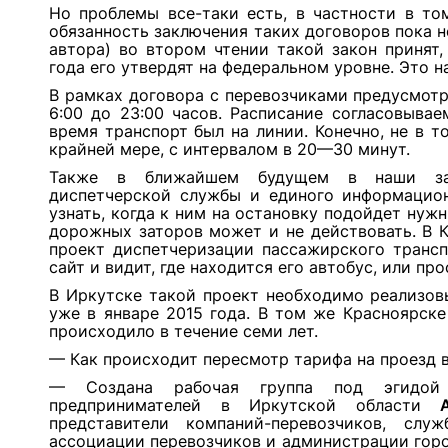
Но проблемы все-таки есть, в частности в то
обязанность заключения таких договоров пока н
автора) во втором чтении такой закон принят,
года его утвердят на федеральном уровне. Это н
В рамках договора с перевозчиками предусмотр
6:00 до 23:00 часов. Расписание согласовывае
время транспорт был на линии. Конечно, не в то
крайней мере, с интервалом в 20—30 минут.
Также в ближайшем будущем в наши зад
диспетчерской службы и единого информацион
узнать, когда к ним на остановку подойдет нуж
дорожных заторов может и не действовать. В К
проект диспетчеризации пассажирского трансп
сайт и видит, где находится его автобус, или пр
В Иркутске такой проект необходимо реализовы
уже в январе 2015 года. В том же Красноярск
происходило в течение семи лет.
— Как происходит пересмотр тарифа на проезд 
— Создана рабочая группа под эгидой 
предпринимателей в Иркутской области
представители компаний-перевозчиков, сл
ассоциации перевозчиков и администрации гор