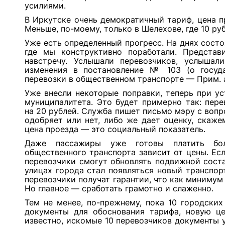
усилиями.
В Иркутске очень демократичный тариф, цена п
Меньше, по-моему, только в Шелехове, где 10 рубл
Уже есть определенный прогресс. На днях состо
где мы конструктивно поработали. Предста
навстречу. Услышали перевозчиков, услышали
изменения в постановление № 103 (о госуд
перевозки в общественном транспорте — Прим. 
Уже внесли некоторые поправки, теперь при у
муниципалитета. Это будет примерно так: пере
на 20 рублей. Служба пишет письмо мэру с вопр
одобряет или нет, либо же дает оценку, скажем
цена проезда — это социальный показатель.
Даже пассажиры уже готовы платить бол
общественного транспорта зависит от цены. Ес
перевозчики смогут обновлять подвижной сост
улицах города стал появляться новый транспор
перевозчики получат гарантии, что как минимум 
Но главное — сработать грамотно и слаженно.
Тем не менее, по-прежнему, пока 10 городски
документы для обоснования тарифа, новую це
известно, искомые 10 перевозчиков документы 