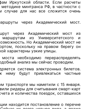
фам Иркутской области. Если расчеты
 методике минтранса РФ, в частности с
м случае для нас все сложится очень
аршруты через Академический мост.
шрут через Академический мост из
 маршрутам из Университетского и
возможность. Но Академический мост не
ортом, поскольку на правом берегу он
рой характерны узкие улицы.
 моста необходимо перераспределять
одобный анализ мы сейчас проводим.
ряется система электронных билетов.
к нему будут привлекаться частные
м транспорте мы наметили с 15 января.
овили ридеры для считывания смарт-карт
счета и количества поездок, оставшихся
ции находится постановление о перечне
 Сейчас их всего четыре вида, а позже