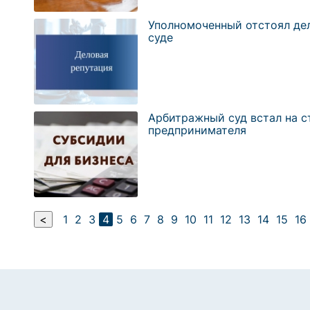
Уполномоченный отстоял де
суде
Арбитражный суд встал на с
предпринимателя
<
1
2
3
4
5
6
7
8
9
10
11
12
13
14
15
16