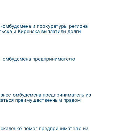
с-омбудсмена и прокуратуры региона
льска и Киренска выплатили долги
с-омбудсмена предпринимателю
изнес-омбудсмена предприниматель из
ваться преимущественным правом
скаленко помог предпринимателю из