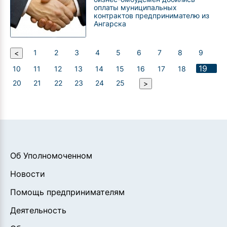
оплаты муниципальных
контрактов предпринимателю из
Ангарска
1
2
3
4
5
6
7
8
9
<
19
10
11
12
13
14
15
16
17
18
20
21
22
23
24
25
>
Об Уполномоченном
Новости
Помощь предпринимателям
Деятельность