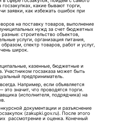
 в сфере госзакупок, пойдем с самого
в госзакупках, какие бывают торги,
чи заявки, как избежать ошибок при
воров на поставку товаров, выполнение
 муниципальных нужд за счет бюджетных
 разные: строительство объектов,
льные услуги, организация питания,
образом, спектр товаров, работ и услуг,
очень широк.
иципальные, казенные, бюджетные и
. Участником госзаказа может быть
дуальный предприниматель.
всегда. Например, если объявляется
— это значит, что проводятся торги.
тавщика (исполнителя, подрядчика) на
в.
онкурсной документации и разъяснение
закупок (zakupki.gov.ru). После этого
, их рассмотрение и оценка. Конечный