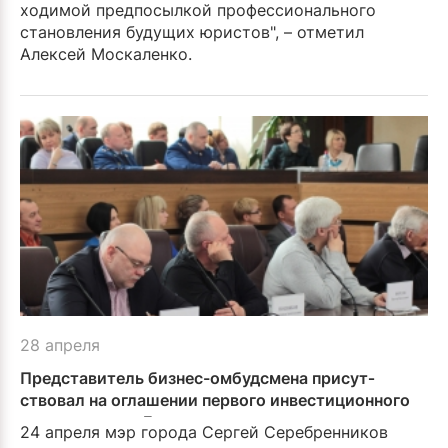
ходимой предпосылкой профессионального
станов­ления будущих юристов", – отметил
Алексей Моска­ленко.
28 апреля
Представитель бизнес-омбудсмена присут­
ствовал на оглашении первого инвестицион­ного
послания мэра Братска
24 апреля мэр города Сергей Серебренников