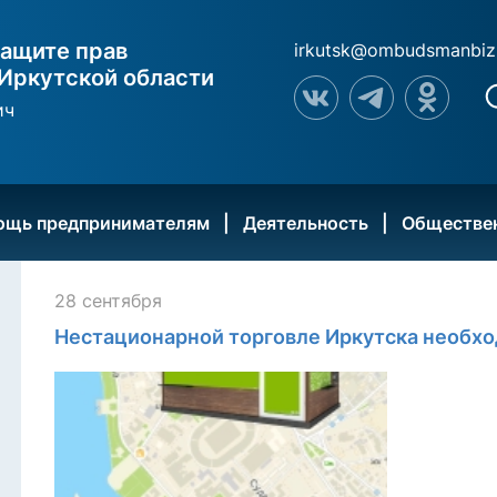
ащите прав
irkutsk@ombudsmanbiz
Иркутской области
ич
ощь предпринимателям
Деятельность
Обществе
28 сентября
Нестационарной торговле Иркутска необхо