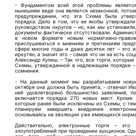
- Фундаментом всей этой проблемы являет
нынешнем виде она является незаконной, потом
предупреждении, что эта Схема была утвер
порядка. Дело в том, что ее якобы утверждали
руководством округов – но, как мы установил
документы фактически отсутствовали. Админис
в новом формате новым нормативно-право
прислушиваться к мнениям и претензиям предп
сфере многие годы и даже десятки лет – это и
иркутян, а значит это – самая что ни на есть со
Александр Кулиш. – Так что, все торги, которы
Схемы, утвержденной в надлежащем порядке –
сомнения.
- На данный момент мы разрабатываем нову
октября она должна быть принята, - отвечал Ив
ней удовлетворено большинство заявлений, п
включается порядка 270 новых мест. Кроме 
которые ранее были исключены из Схемы, с тем
планируем завершить внедрение электрон
основываясь на эволюции уже имеющихся норма
Действительно, электронные торги – это
злоупотреблений при проведении аукционов. Од