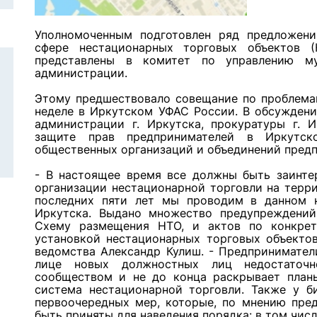
Уполномоченным подготовлен ряд
предложени
сфере нестационарных торговых объектов 
представлены в комитет по управлению м
администрации.
Этому предшествовало совещание по проблема
неделе в Иркутском УФАС России. В обсуждени
администрации г. Иркутска, прокуратуры г. И
защите прав предпринимателей в Иркутск
общественных организаций и объединений пред
- В настоящее время все должны быть заинте
организации нестационарной торговли на терр
последних пяти лет мы проводим в данном 
Иркутска. Выдано множество предупреждений,
Схему размещения НТО, и актов по конкрет
установкой нестационарных торговых объектов
ведомства Александр Кулиш. - Предпринимател
лице новых должностных лиц недостаточн
сообществом и не до конца раскрывает планы
система нестационарной торговли. Также у б
первоочередных мер, которые, по мнению пре
быть приняты для наведения порядка: в том чис