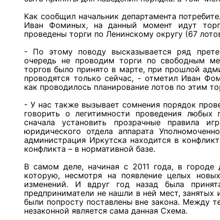
Как сообщил начальник департамента потребит
Иван Фоминых, на данный момент идут торг
проведены торги по Ленинскому округу (67 лотов
- По этому поводу высказывается ряд прете
очередь не проводим торги по свободным ме
торгов было принято в марте, при прошлой адм
проводятся только сейчас, - отметил Иван Фом
как проводилось планирование лотов по этим то
- У нас также вызывает сомнения порядок пров
говорить о легитимности проведения любых 
сначала установить прозрачные правила иг
юридического отдела аппарата Уполномоченно
администрация Иркутска находится в конфликт
конфликта – в нормативной базе.
В самом деле, начиная с 2011 года, в городе
которую, несмотря на появление целых новых
изменений. И вдруг год назад была приня
предприниматели не нашли в ней мест, занятых 
были попросту поставлены вне закона. Между т
незаконной является сама данная Схема.