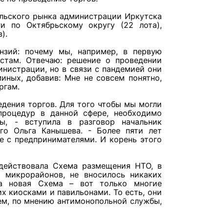
ельского рынка администрации Иркутска
и по Октябрьскому округу (22 лота),
).
нзий: почему мы, например, в первую
стам. Отвечаю: решение о проведении
инистрации, но в связи с пандемией они
иных, добавив: Мне не совсем понятно,
ргам.
едения торгов. Для того чтобы мы могли
процедур в данной сфере, необходимо
ры, - вступила в разговор начальник
го Ольга Канышева. - Более пяти лет
е с предпринимателями. И корень этого
 действовала Схема размещения НТО, в
 микрорайонов, не вносилось никаких
та новая Схема – вот только многие
их киосками и павильонами. То есть, они
ем, по мнению антимонопольной службы,