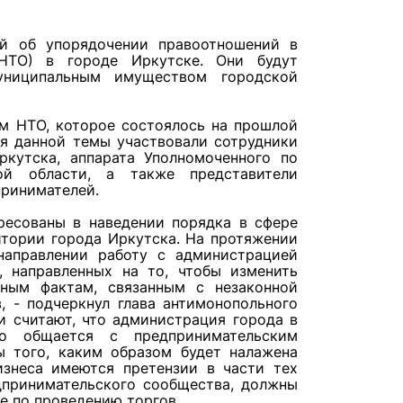
й
об упорядочении правоотношений в
(НТО) в городе Иркутске. Они будут
униципальным имуществом городской
м НТО, которое состоялось на прошлой
я данной темы участвовали сотрудники
ркутска, аппарата Уполномоченного по
ой области, а также представители
принимателей.
ресованы в наведении порядка в сфере
итории города Иркутска. На протяжении
направлении работу с администрацией
 направленных на то, чтобы изменить
ным фактам, связанным с незаконной
, - подчеркнул глава антимонопольного
и считают, что администрация города в
о общается с предпринимательским
 того, каким образом будет налажена
изнеса имеются претензии в части тех
дпринимательского сообщества, должны
ле по проведению торгов.