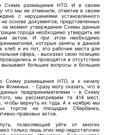
ся Схема размещения НТО. И в своем
у что мы ее отменили, отметив в своем
ждена с нарушениями установленного
 на основе документов, представленных
и, на момент утверждения Схемы данные
трации города необходимо утвердить ее
вым актом. И при этом необходимо
ринимателей, которые заняты в данной
х хлеб и их пот, это рабочие места для
циальная сфера, - высказал свою позицию
е проводились и проводятся в отсутствие
 вызывают большие вопросы и большие
ю Схему размещения НТО, и к началу
ан Фоминых. - Сразу могу сказать, что в
оданных предпринимателями – в Схему
того, мы рассматриваем те 414 мест,
, чтобы вернуть их туда. А к ноябрю мы
ных торгов на площадке Сбербанка,
тивно-правовых актов.
 путь, позволяющий уйти от многих
нако только лишь этих мер недостаточно