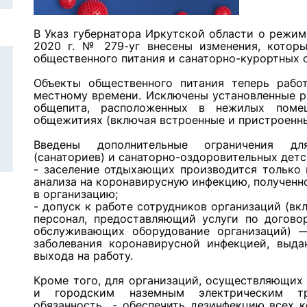
В Указ губернатора Иркутской области о режим
2020 г. № 279-уг внесены изменения, которы
общественного питания и санаторно-курортных о
Объекты общественного питания теперь рабо
местному времени. Исключены установленные р
общепита, расположенных в нежилых поме
общежитиях (включая встроенные и пристроенн
Введены дополнительные ограничения для
(санаториев) и санаторно-оздоровительных детс
- заселение отдыхающих производится только 
анализа на коронавирусную инфекцию, полученно
в организацию;
- допуск к работе сотрудников организаций (вк
персонал, предоставляющий услуги по догово
обслуживающих оборудование организаций) 
заболевания коронавирусной инфекцией, выда
выхода на работу.
Кроме того, для организаций, осуществляющих
и городским наземным электрическим тра
обязанность - обеспечить дезинфекцию всех к