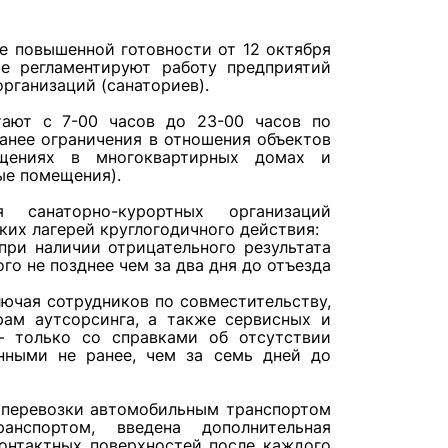
е повышенной готовности от 12 октября
е регламентируют работу предприятий
рганизаций (санаториев).
тают с 7-00 часов до 23-00 часов по
анее ограничения в отношения объектов
щениях в многоквартирных домах и
ые помещения).
 санаторно-курортных организаций
ких лагерей круглогодичного действия:
при наличии отрицательного результата
го не позднее чем за два дня до отъезда
лючая сотрудников по совместительству,
рам аутсорсинга, а также сервисных и
— только со справками об отсутствии
нными не ранее, чем за семь дней до
 перевозки автомобильным транспортом
нспортом, введена дополнительная
онтактных поверхностей после каждого