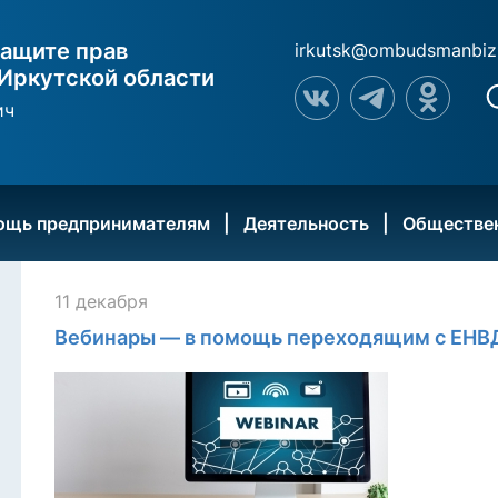
ащите прав
irkutsk@ombudsmanbiz
Иркутской области
ич
ощь предпринимателям
Деятельность
Обществе
11 декабря
Вебинары — в помощь переходящим с ЕНВ