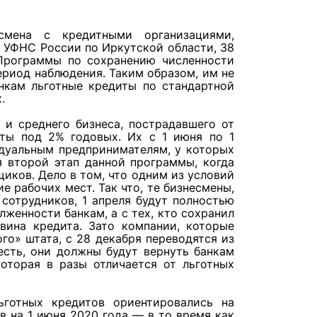
дсмена с кредитными организациями,
 УФНС России по Иркутской области, 38
Программы по сохранению численности
ериод наблюдения. Таким образом, им не
нкам льготные кредиты по стандартной
.
 и среднего бизнеса, пострадавшего от
иты под 2% годовых. Их с 1 июня по 1
дуальным предпринимателям, у которых
я второй этап данной программы, когда
иков. Дело в том, что одним из условий
е рабочих мест. Так что, те бизнесмены,
сотрудников, 1 апреля будут полностью
женности банкам, а с тех, кто сохранил
вина кредита. Зато компании, которые
го» штата, с 28 декабря переводятся из
сть, они должны будут вернуть банкам
которая в разы отличается от льготных
готных кредитов ориентировались на
в на 1 июня 2020 года — в то время как