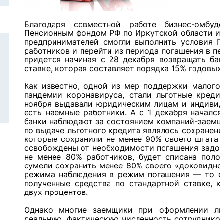
Благодаря совместной работе бизнес-омбу
Пенсионным фондом РФ по Иркутской области и
предпринимателей смогли выполнить условия 
работников и перейти из периода погашения в п
придется начиная с 28 декабря возвращать ба
ставке, которая составляет порядка 15% годовых
Как известно, одной из мер поддержки малого
пандемии коронавируса, стали льготные кред
ноября выдавали юридическим лицам и индиви
есть наемные работники. А с 1 декабря началс
банки наблюдают за состоянием компаний-заемщ
по выдаче льготного кредита являлось сохранени
которые сохранили не менее 90% своего штата 
освобождены от необходимости погашения задол
не менее 80% работников, будет списана поло
сумели сохранить менее 80% своего «доковидно
режима наблюдения в режим погашения — то е
полученные средства по стандартной ставке, 
двух процентов.
Однако многие заемщики при оформлении ль
реальную, фактическую численность сотруднико