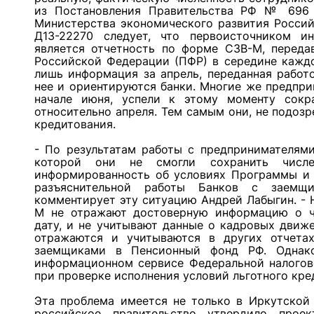
из Постановления Правительства РФ № 696 (в
Министерства экономического развития Россий
Д13-22270 следует, что первоисточником и
является отчетность по форме СЗВ-М, перед
Российской Федерации (ПФР) в середине каждо
лишь информация за апрель, переданная работ
нее и ориентируются банки. Многие же предпри
начале июня, успели к этому моменту сок
относительно апреля. Тем самым они, не подозр
кредитования.
- По результатам работы с предпринимателями
которой они не смогли сохранить числен
информированность об условиях Программы и о
разъяснительной работы Банков с заемщ
комментирует эту ситуацию Андрей Лабыгин. - 
М не отражают достоверную информацию о ч
дату, и не учитывают данные о кадровых движе
отражаются и учитываются в других отчета
заемщиками в Пенсионный фонд РФ. Однак
информационном сервисе Федеральной налогов
при проверке исполнения условий льготного кре
Эта проблема имеется не только в Иркутской 
российское правительство утвердило проек