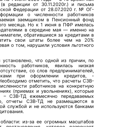
 редакции от 30.11.2020г.) и письма
ской Федерации от 28.07.2020 г. № ОГ-
нформации о численности работников
аваемая заемщиком в Пенсионный фонд
го месяца. Но к 1 июня в ПФР имелась
одателями в середине мая — именно на
ниматели, обратившиеся за кредитами в
ратить свои штаты более чем на 20%
евая о том, нарушили условия льготного
 установлено, что одной из причин, по
ность работников, явилась низкая
тсутствие, со слов предпринимателей,
иками при оформлении кредитов, -
Необходимо отметить, что расчеты СЗВ-
исленности работников на конкретную
ниях (приемах и увольнениях), которые
х – СЗВ-ТД ежемесячно передаваемых
о, отчеты СЗВ-ТД не размещаются в
ой службой и не используются банками
дитования.
области: из-за ее огромных масштабов
т постановления, которое разрешает