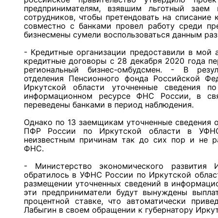
предпринимателям, взявшим льготный заем 
сотрудников, чтобы претендовать на списание 
совместно с банками провел работу среди пр
бизнесмены сумели воспользоваться данным ра
- Кредитные организации предоставили в мой 
кредитные договоры с 28 декабря 2020 года пе
региональный бизнес-омбудсмен. - В резул
отделения Пенсионного фонда Российской Ф
Иркутской области уточненные сведения 
информационном ресурсе ФНС России, в св
переведены банками в период наблюдения.
Однако по 13 заемщикам уточненные сведения о
ПФР России по Иркутской области в УФНС
неизвестным причинам так до сих пор и не 
ФНС.
- Министерство экономического развития 
обратилось в УФНС России по Иркутской облас
размещении уточненных сведений в информацио
эти предприниматели будут вынуждены выплат
процентной ставке, что автоматически приве
Лабыгин в своем обращении к губернатору Иркут