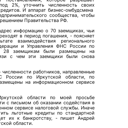
под 2%, уточнить численность своих
кредитов. И аппарат бизнес-омбудсмена
едпринимательского сообщества, чтобы
зрешением Правительства РФ.
адрес информацию о 70 заемщиках, чьи
реходят в период погашения, - поясняет
ьтате взаимодействия регионального
едерации и Управления ФНС России по
по 28 заемщикам были размещены на
язи с чем эти заемщики были снова
 численности работников, направленные
 России по Иркутской области, по
размещены на информационном сервисе
Иркутской области по моей просьбе
ти с письмом об оказании содействия в
нном сервисе налоговой службы. Иначе
ить льготные кредиты по стандартной
дет их к банкротству, - пишет Андрей
ской области.