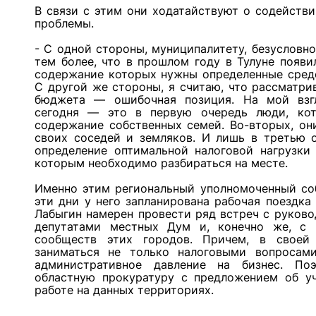
В связи с этим они ходатайствуют о содейств
проблемы.
- С одной стороны, муниципалитету, безусловн
тем более, что в прошлом году в Тулуне появи
содержание которых нужны определенные средс
С другой же стороны, я считаю, что рассматри
бюджета — ошибочная позиция. На мой взгл
сегодня — это в первую очередь люди, ко
содержание собственных семей. Во-вторых, он
своих соседей и земляков. И лишь в третью о
определение оптимальной налоговой нагрузки
которым необходимо разбираться на месте.
Именно этим региональный уполномоченный соб
эти дни у него запланирована рабочая поездка
Лабыгин намерен провести ряд встреч с руков
депутатами местных Дум и, конечно же, с 
сообществ этих городов. Причем, в своей 
заниматься не только налоговыми вопросам
административное давление на бизнес. По
областную прокуратуру с предложением об уч
работе на данных территориях.