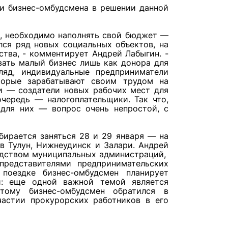
ии бизнес-омбудсмена в решении данной
о, необходимо наполнять свой бюджет —
лся ряд новых социальных объектов, на
тва, - комментирует Андрей Лабыгин. -
вать малый бизнес лишь как донора для
яд, индивидуальные предприниматели
торые зарабатывают своим трудом на
и — создатели новых рабочих мест для
чередь — налогоплательщики. Так что,
 для них — вопрос очень непростой, с
ирается заняться 28 и 29 января — на
 в Тулун, Нижнеудинск и Залари. Андрей
одством муниципальных администраций,
представителями предпринимательских
поездке бизнес-омбудсмен планирует
и: еще одной важной темой является
этому бизнес-омбудсмен обратился в
астии прокурорских работников в его