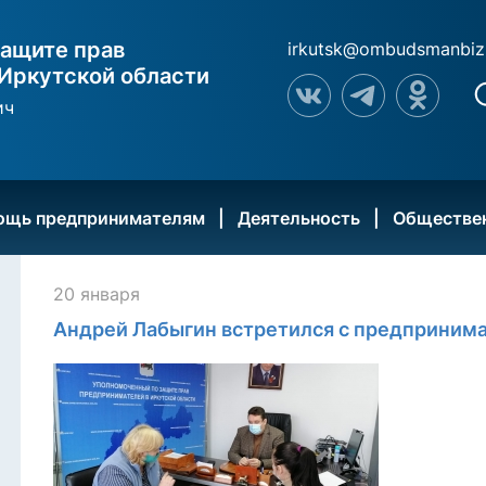
ащите прав
irkutsk@ombudsmanbiz
Иркутской области
ич
ощь предпринимателям
Деятельность
Обществе
20 января
Андрей Лабыгин встретился с предпринима