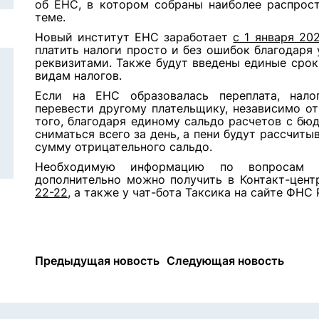
об ЕНС, в котором собраны наиболее распрос
теме.
Новый институт ЕНС заработает
с 1 января 20
платить налоги просто и без ошибок благодаря
реквизитами. Также будут введены единые срок
видам налогов.
Если на ЕНС образовалась переплата, нал
перевести другому плательщику, независимо от
того, благодаря единому сальдо расчетов с бю
сниматься всего за день, а пени будут рассчиты
сумму отрицательного сальдо.
Необходимую информацию по вопросам в
дополнительно можно получить в Контакт-цен
22-22
, а также у чат-бота Таксика на сайте ФНС 
Предыдущая новость
Следующая новость