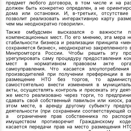
предмет любого договора, в том числе и на р
должен быть конкретно определен, а не ориентир
дома или остановки. И, в-третьих, отсутствие
позволит реализовать интерактивную карту разм
чем мы неоднократно говорили».
Также омбудсмен высказался о важности пр
компенсационных мест. По его мнению, эта мера 
стабильности бизнеса и реализации принципа «ме
сохраняется бизнес», неоднократно закрепленного 
Минпромторга России. Чтобы решить эту про
урегулировать саму процедуру предоставления ко
мест в нормативном правовом акте орга
самоуправления. Что касается злоупотребления
производителей при получении преференции в в
размещение НТО без торгов, то админист
самостоятельно внести изменения в муниципал
акты, осуществлять контроль и пресекать эту деят
же место реализовано через торги, то предприни
сдавать свой собственный павильон или киоск, р
этом месте, в аренду другому субъекту предпр
деятельности (при сохранении соответствующей с
а ограничение прав собственника по распор
имуществом противоречит Гражданскому код
касается передачи прав на место размещения НТО